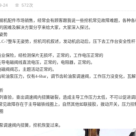
9-24
572次
掘机配件市场销售，经常会有顾客跟我说一些挖机常见故障难题，各种各
的困难及解决方案分亨来给大家，大家深入探讨。
姿势
50LC-7整车无姿势，挖机司机叙述，发动机启动后，压下去工作台安全
商业保险，经检测保片无损坏，正常的，工作电压正常的
先导电磁阀线直流电压，正常的，电阻器，正常的。
电磁阀阀芯，主题活动正常的。
齿轮油泵压力，仅有4-6bar，调节齿轮油泵调速阀，工作压力没变化，瓦
析
列查验，查出调速阀内扭簧破裂，造成主导工作压力太低，不可以促进调
的常见故障存在于主导磁铁线圈上，自然其他如联接胶，拨动开关，压力
圈
泵调速阀内扭簧，挖机恢复过来。