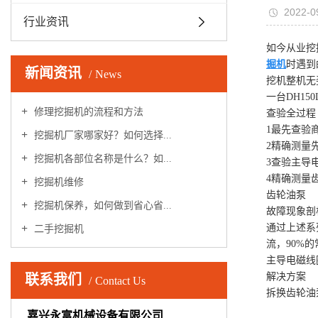
2022-0
行业资讯
如今从业挖
掘机
时遇到
新闻资讯
News
挖机整机无
一台DH1
修理挖掘机的流程和方法
查验全过程
1最先查验
挖掘机厂家哪家好？如何选择...
2精确测量
挖掘机各部位名称是什么？如...
3查验主导
4精确测量
挖掘机维修
齿轮油泵
挖掘机保养，如何做到省心省...
故障现象剖
通过上述系
二手挖掘机
流，90%
主导电磁线
解决方案
联系我们
Contact Us
拆换齿轮油
嘉兴永富机械设备有限公司