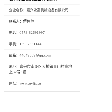
企业名称：嘉兴永富机械设备有限公司
傅伟萍
联系人：
0573-82691997
电话：
13967331144
手机：
44649589
@qq.com
邮箱：
地址：
嘉兴市南湖区大桥镇胥山村高地
上32号
3
幢
网址：www.cnyfjx.cn