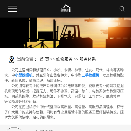
当前位置 ：
首 页
>>
维修服务
>>
服务体系
公司主营销售和修理日立、小松、卡特、神钢、住友、现代、斗山等各种
大、中
小型挖掘机
，并且常年出售各种大、中小型
二手挖掘机
，以及挖掘机配
件、新旧总成，价格合理，品质正宗。
公司拥有较专业的液压系统调试台和电脑诊断仪，能够更专业的解决挖掘
机出现动作缓慢、挖掘无力、动作不协调、高温、憋车、电脑实验台检测液压
泵、阀系统故障、发动机烧机油、下排气大、冒黑烟、工作异常、底盘修理、
钣金喷漆等各种问题。
公司在挖掘机行业中始终坚持以高质量、高信誉、高服务品牌理念，获得
了广大用户的支持与信赖，同时有专业且经验丰富的服务工程师整装待发，随
时为您提供快捷、贴心的的服务。