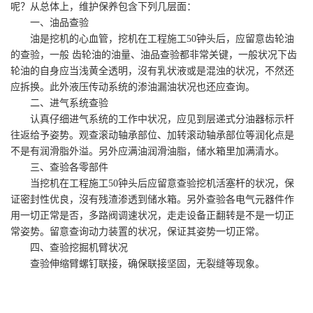
呢？从总体上，维护保养包含下列几层面：
一、油品查验
油是挖机的心血管，挖机在工程施工50钟头后，应留意齿轮油
的查验，一般 齿轮油的油量、油品查验都非常关键，一般状况下齿
轮油的自身应当浅黄全透明，沒有乳状液或是混浊的状况，不然还
应拆换。此外液压传动系统的渗油漏油状况也还应查询。
二、进气系统查验
认真仔细进气系统的工作中状况，应见到层递式分油器标示杆
往返给予姿势。观查滚动轴承部位、加转滚动轴承部位等润化点是
不是有润滑脂外溢。另外应满油润滑油脂，储水箱里加满清水。
三、查验各零部件
当挖机在工程施工50钟头后应留意查验挖机活塞杆的状况，保
证密封性优良，沒有残渣渗透到储水箱。另外查验各电气元器件作
用一切正常是否，多路阀调速状况，走走设备正翻转是不是一切正
常姿势。留意查询动力装置的状况，保证其姿势一切正常。
四、查验挖掘机臂状况
查验伸缩臂螺钉联接，确保联接坚固，无裂缝等现象。